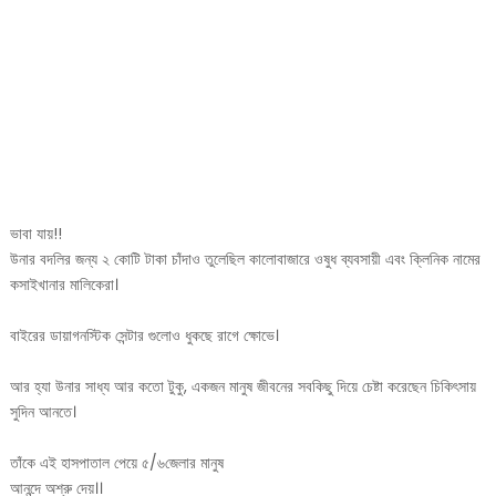
ভাবা যায়!!
উনার বদলির জন্য ২ কোটি টাকা চাঁদাও তুলেছিল কালোবাজারে ওষুধ ব্যবসায়ী এবং ক্লিনিক নামের
কসাইখানার মালিকেরা।
বাইরের ডায়াগনস্টিক সেন্টার গুলোও ধুকছে রাগে ক্ষোভে।
আর হ্যা উনার সাধ্য আর কতো টুকু, একজন মানুষ জীবনের সবকিছু দিয়ে চেষ্টা করেছেন চিকিৎসায়
সুদিন আনতে।
তাঁকে এই হাসপাতাল পেয়ে ৫/৬জেলার মানুষ
আনন্দে অশ্রু দেয়।।