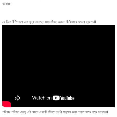
আহমেদ
যে কিনা রীতিমতো এক যুদ্ধ করেছেন ময়মনসিংহ অঞ্চলে চিকিৎসার আলো ছড়াতে।।
পরিবার পরিজন ছেড়ে এই বয়সে একাকী জীবনে দুঃখী মানুষের জন্য শক্ত হাতে লড়ে চলেছেন।