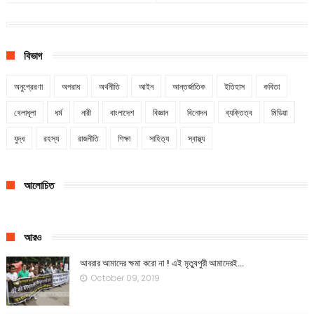
বিভাগ
অনুপ্রেরণা
অপরাধ
অর্থনীতি
আইন
আন্তর্জাতিক
ইতিহাস
কবিতা
খেলাধূলা
ধর্ম
নারী
বাংলাদেশ
বিজ্ঞান
বিনোদন
ব্যক্তিত্ব
মিডিয়া
যুদ্ধ
রহস্য
রাজনীতি
শিক্ষা
সাহিত্য
স্বাস্থ্য
আলোচিত
আরও
আবরার আমাদের ক্ষমা করো না ! এই মৃত্যুপুরী আমাদেরই...
October 09, 2019