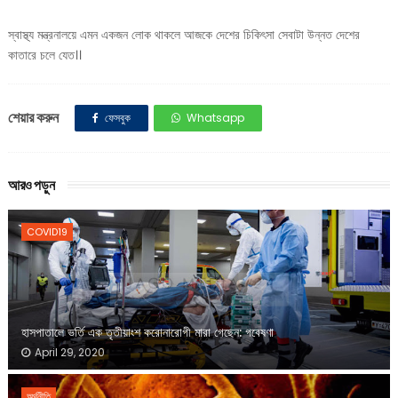
স্বাস্থ্য মন্ত্রনালয়ে এমন একজন লোক থাকলে আজকে দেশের চিকিৎসা সেবাটা উন্নত দেশের
কাতারে চলে যেত।।
শেয়ার করুন
ফেসবুক
Whatsapp
আরও পড়ুন
COVID19
হাসপাতালে ভর্তি এক তৃতীয়াংশ করোনারোগী মারা গেছেন: গবেষণা
April 29, 2020
অর্থনীতি