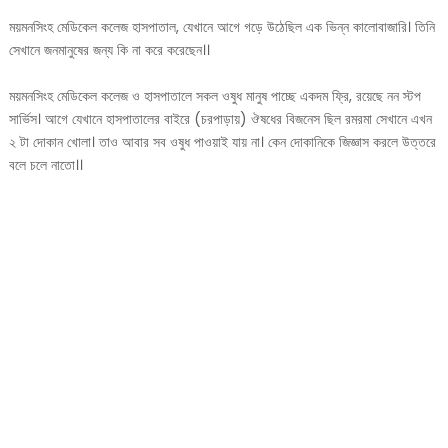
ময়মনসিংহ মেডিকেল কলেজ হাসপাতাল, যেখানে আগে গড়ে উঠেছিল এক ভিন্ন কালোবাজারি। তিনি
সেখানে জনমানুষের জন্য কি না করে করেছেন।।
ময়মনসিংহ মেডিকেল কলেজ ও হাসপাতালে সকল ওষুধ মানুষ পাচ্ছে একদম ফ্রি, রয়েছে নন স্টপ
সার্ভিস। আগে যেখানে হাসপাতালের বাইরে (চরপাড়ায়) ঔষধের বিজনেস ছিল রমরমা সেখানে এখন
২ টা দোকান খোলা। তাও আবার সব ওষুধ পাওয়াই যায় না। কেন দোকানিকে জিজ্ঞাস করলে উত্তরে
বলে চলে নাতো।।