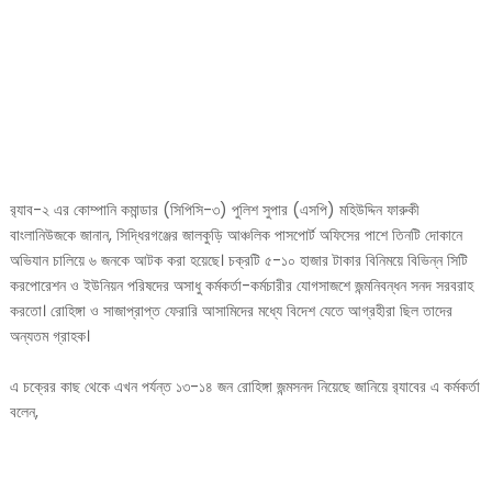
র‌্যাব-২ এর কোম্পানি কমান্ডার (সিপিসি-৩) পুলিশ সুপার (এসপি) মহিউদ্দিন ফারুকী
বাংলানিউজকে জানান, সিদ্ধিরগঞ্জের জালকুড়ি আঞ্চলিক পাসপোর্ট অফিসের পাশে তিনটি দোকানে
অভিযান চালিয়ে ৬ জনকে আটক করা হয়েছে। চক্রটি ৫-১০ হাজার টাকার বিনিময়ে বিভিন্ন সিটি
করপোরেশন ও ইউনিয়ন পরিষদের অসাধু কর্মকর্তা-কর্মচারীর যোগসাজশে জন্মনিবন্ধন সনদ সরবরাহ
করতো। রোহিঙ্গা ও সাজাপ্রাপ্ত ফেরারি আসামিদের মধ্যে বিদেশ যেতে আগ্রহীরা ছিল তাদের
অন্যতম গ্রাহক।
এ চক্রের কাছ থেকে এখন পর্যন্ত ১৩-১৪ জন রোহিঙ্গা জন্মসনদ নিয়েছে জানিয়ে র‌্যাবের এ কর্মকর্তা
বলেন,