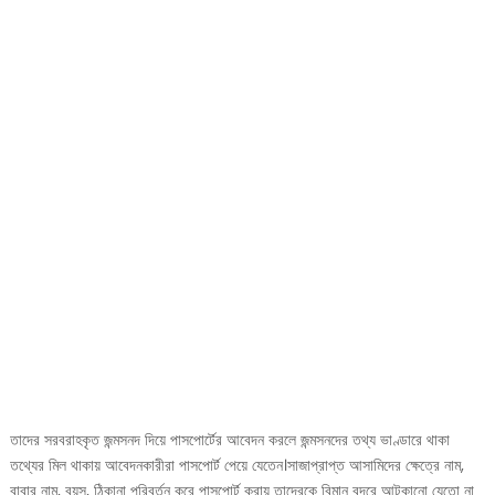
তাদের সরবরাহকৃত জন্মসনদ দিয়ে পাসপোর্টের আবেদন করলে জন্মসনদের তথ্য ভাণ্ডারে থাকা
তথ্যের মিল থাকায় আবেদনকারীরা পাসপোর্ট পেয়ে যেতেন।সাজাপ্রাপ্ত আসামিদের ক্ষেত্রে নাম,
বাবার নাম, বয়স, ঠিকানা পরিবর্তন করে পাসপোর্ট করায় তাদেরকে বিমান বন্দরে আটকানো যেতো না