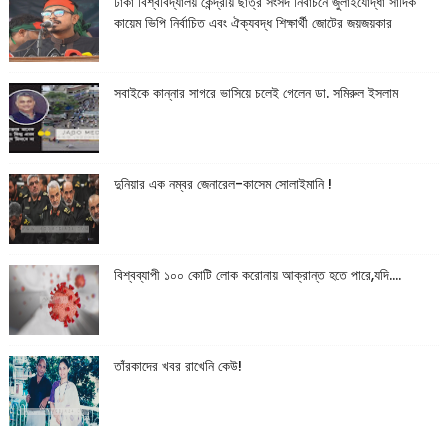
ঢাকা বিশ্ববিদ্যালয় কেন্দ্রীয় ছাত্র সংসদ নির্বাচনে জুলাইযোদ্ধা সাদিক
কায়েম ভিপি নির্বাচিত এবং ঐক্যবদ্ধ শিক্ষার্থী জোটের জয়জয়কার
সবাইকে কান্নার সাগরে ভাসিয়ে চলেই গেলেন ডা. সমিরুল ইসলাম
দুনিয়ার এক নম্বর জেনারেল-কাসেম সোলাইমানি !
বিশ্বব্যাপী ১০০ কোটি লোক করোনায় আক্রান্ত হতে পারে,যদি....
তাঁরকাদের খবর রাখেনি কেউ!