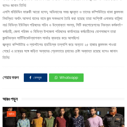
বলেও জানান তিনি।
এসপি মহিউদ্দিন ফারুকী আরো বলেন, অভিযানের সময় জব্দকৃত ও তাদের কম্পিউটারে থাকা জন্মসনদ
নিবন্ধিত অর্থাৎ আসল। যাদের নামে জন্ম সনদগুলো তৈরি করা হয়েছে তারা সংশ্লিষ্ট এলাকার বাসিন্দা
নয়। বিভিন্ন ইউনিয়ন পরিষদের সচিব ও উদ্যোক্তা সদস্য, সিটি করপোরেশনের নিবন্ধন কর্মকর্তা-
কর্মচারী, জেলা পরিষদ ও বিভিন্ন উপজেলা পরিষদের কার্যালয়ের কর্মচারীদের যোগসাজশে তারা
জন্মনিবন্ধন সার্টিফিকেটন্যাশনাল সার্ভার ব্যবহার করে আসছিল।
জব্দকৃত কম্পিউটার ও ল্যাপটপের হার্ডডিস্ক তল্লাশি করে অন্তত ২৫ হাজার জন্মসনদ পাওয়া
গেছে। এ চক্রের সঙ্গে জড়িত অন্যদের গ্রেফতারে র‌্যাবের চেষ্টা অব্যাহত রয়েছে বলেও জানান
তিনি।
শেয়ার করুন
ফেসবুক
Whatsapp
আরও পড়ুন
আইন