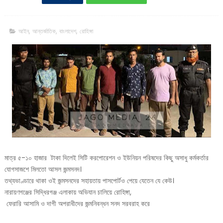
আইন
,
আন্তর্জাতিক
,
বাংলাদেশ
,
রোহিঙ্গা
মাত্র ৫-১০ হাজার টাকা দিলেই সিটি করপোরেশন ও ইউনিয়ন পরিষদের কিছু অসাধু কর্মকর্তার
যোগসাজশে মিলতো আসল জন্মসনদ।
তথ্যভাণ্ডারে থাকা ওই জন্মসনদের সহায়তায় পাসপোর্টও পেয়ে যেতেন যে কেউ।
নারায়ণগঞ্জের সিদ্ধিরগঞ্জ এলাকায় অভিযান চালিয়ে রোহিঙ্গা,
ফেরারি আসামি ও দাগী অপরাধীদের জন্মনিবন্ধন সনদ সরবরাহ করে