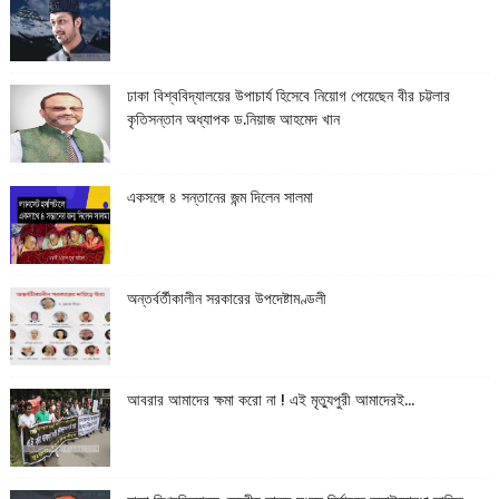
ঢাকা বিশ্ববিদ্যালয়ের উপাচার্য হিসেবে নিয়োগ পেয়েছেন বীর চট্টলার
কৃতিসন্তান অধ্যাপক ড.নিয়াজ আহমেদ খান
একসঙ্গে ৪ সন্তানের জন্ম দিলেন সালমা
অন্তর্বর্তীকালীন সরকারের উপদেষ্টামণ্ডলী
আবরার আমাদের ক্ষমা করো না ! এই মৃত্যুপুরী আমাদেরই...