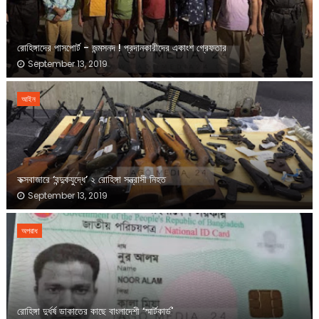
রোহিঙ্গাদের পাসপোর্ট - জন্মসনদ ! প্রদানকারীদের একাংশ গ্রেফতার
September 13, 2019
আইন
কক্সবাজারে ‘বন্দুকযুদ্ধে’ ২ রোহিঙ্গা সন্ত্রাসী নিহত
September 13, 2019
অপরাধ
রোহিঙ্গা দুর্ধর্ষ ডাকাতের কাছে বাংলাদেশী ‘স্মার্টকার্ড'