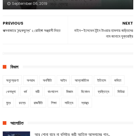
September 06, 2019
PREVIOUS
NEXT
কক্সবাজারে ‘বন্দুকযুদ্ধে’ ২ রোহিঙ্গা সন্ত্রাসী নিহত
নাইন–ইলেভেন:টুইন টাওয়ার হামলায় জড়িতদের
নাম জানাবে যুক্তরাষ্ট্র
বিভাগ
অনুপ্রেরণা
অপরাধ
অর্থনীতি
আইন
আন্তর্জাতিক
ইতিহাস
কবিতা
খেলাধূলা
ধর্ম
নারী
বাংলাদেশ
বিজ্ঞান
বিনোদন
ব্যক্তিত্ব
মিডিয়া
যুদ্ধ
রহস্য
রাজনীতি
শিক্ষা
সাহিত্য
স্বাস্থ্য
আলোচিত
আর শোনা যাবে না বলিউড জয়ী আতিফ আসলামের গান..