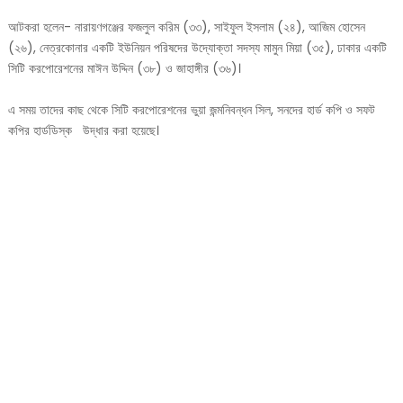
আটকরা হলেন- নারায়ণগঞ্জের ফজলুল করিম (৩৩), সাইফুল ইসলাম (২৪), আজিম হোসেন
(২৬), নেত্রকোনার একটি ইউনিয়ন পরিষদের উদ্যোক্তা সদস্য মামুন মিয়া (৩৫), ঢাকার একটি
সিটি করপোরেশনের মাঈন উদ্দিন (৩৮) ও জাহাঙ্গীর (৩৬)।
এ সময় তাদের কাছ থেকে সিটি করপোরেশনের ভুয়া জন্মনিবন্ধন সিল, সনদের হার্ড কপি ও সফট
কপির হার্ডডিস্ক উদ্ধার করা হয়েছে।